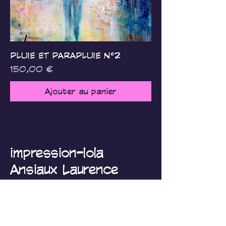
PLUIE ET PARAPLUIE N°2
Prix
150,00 €
Ajouter au panier
impression-lola
Ansiaux Laurence
impressionlola@gmail.com
Belgique