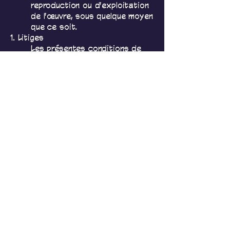
reproduction ou d'exploitation
de l'œuvre, sous quelque moyen
que ce soit.
1. Litiges
Les présentes conditions de
vente en ligne sont soumises à
la loi BELGE.
En cas de litige, une solution
amiable sera recherchée avant
toute action judiciaire. Seuls
les tribunaux de Namur sont
compétents.
impression-lola
Ansiaux Laurence
impressionlola@gmail.com
Belgique