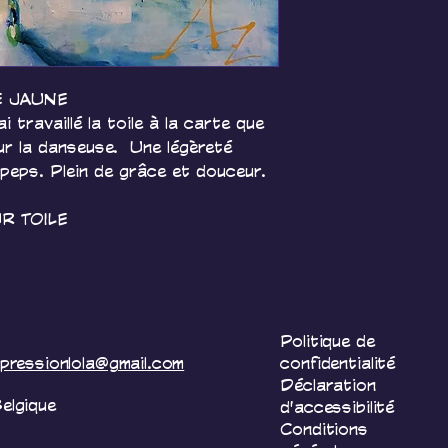
politique d
mentionnée
E JAUNE
i travaillé la toile à la carte que 
ur la danseuse.  Une légèreté 
 peps. Plein de grâce et douceur.
R TOILE
Politique de
mpressionlola@gmail.com
confidentialité
Déclaration
elgique
d'accessibilité
Conditions