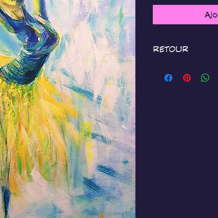
Ajo
RETOUR
Je m'engage à 100
acheteurs : vous 
renvoyer une oeuvr
m'être renvoyée  
son emballage orig
articles éligibles
moins d'indication
Articles non éligib
Commandes 
sur command
pour vous
Impressions
Biens virtu
actifs & Ab
Commandes 